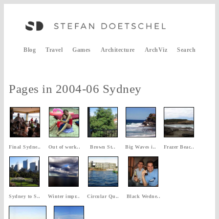
Blog
Travel
Games
Architecture
ArchViz
Search
Pages in 2004-06 Sydney
Final Sydne..
Out of work..
Brown St..
Big Waves i..
Frazer Beac..
Sydney to S..
Winter impr..
Circular Qu..
Black Wedne..