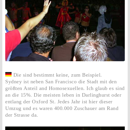
Die sind bestimmt keine, zum Beispiel.
Sydney ist neben San Francisco die Stadt mit den
größten Anteil and Homosexuellen. Ich glaub es sind
an die 15%. Die meisten leben in Darlinghurst oder
entlang der Oxford St. Jedes Jahr ist hier dieser
Umzug und es waren 400.000 Zuschauer am Rand
der Strasse da.