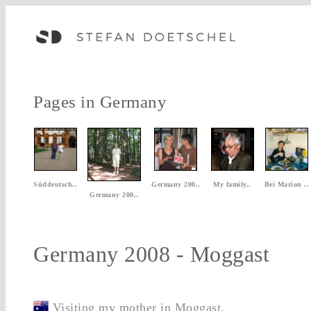
Pages in Germany
Süddeutsch..
Germany 200..
My family..
Bei Marion ..
Germany 200..
Germany 2008 - Moggast
Visiting my mother in Moggast.